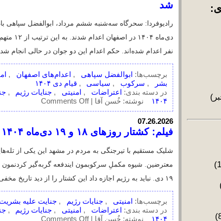
2006
بشر
سرکوب
سیاسی
قیام دی ۱۴۰۴
چه
برچسب‌ها:
,
(4565 خبر)
اعتراضات
امنیتی
جنایا
می‌دانیم؟
,
,
,
Comments Off
۱۴۰۴
در دسته بندی:
,
,
نوشته: خُسن آقا |
فیلم: کشتار روزهای ۱۸ و ۱۹ دی‌ماه ۱۴۰۴
#آبان_٩٨
07.26.2026
دسته بندی اخبار
آزادی بیان
(1)
شلیک مستقیم با تیرجنگی به مردم در مشهد این ی
آمریکا
(17)
اجتماعی
(177)
معترضین. شیوه مکملِ سرکوبمون ایندفعه گربه‌گی
اروپا
(36)
۱۹ دی. نباید به رژیم اجازه داد این کشتار را از دید تاریخ مخفی کند و […]
اسرائیل
(4)
اعتراضات
(79)
اعتصاب
امنیتی
جنایات رژیم
جنایت 
(88)
اعتراضات
امنیتی
جنایا
اقتصادی
(25)
برچسب‌ها:
,
,
Comments Off
۱۴۰۴
امنیتی
در دسته بندی:
,
,
(48)
بحران هسته‌ای
نوشته: خُسن آقا |
(305)
فکینگ تویتر بازگشت به دنیای خارج
بدون دسته بندی
07.24.2026
(17)
خُسن آقا: چونکه تویتر منو محدود کرده من هم ب
برجام
(5)
بسیج
می‌دم بعد هم لینک ایجا رو میذارم زیر اون تویت
(2)
تاریخی
(3)
کردن تویت پاسخ خودم رو اینجا […]
تحریم
(2)
تروریزم
(11)
تقلب
اجتماعی
اعتراض
تویتر
د
(12)
اجتماعی
اعتراضات
سی
تنگه هرمز
(5)
برچسب‌ها:
,
,
,