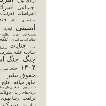
تر
سا
س
فقر
اینت
مجت
محمد
آمر