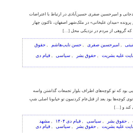
,
,
,
,
on
ت رژیم
جنایت علیه بشریت
حقوق بشر
سیاسی
قیام دی
حسن
,
,
,
,
نایب‌هاشم:
حضور
معترضان
در
صحنه
اعدام
کی از تله‌هایی بود که تو کوچه‌های اطراف بلوار تجمعات گذاشتن واسه
مانع
ر کردنمون توی کوچه‌ها بود بعد از قتل‌عام کردنمون تو خیابونا اصلی شبِ
استفاده
حکومت
از
صحنه‌آرایی
علیه بشریت
حقوق بشر
سیاسی
قیام دی ۱۴۰۴
مشهد
شد
on
ت رژیم
جنایت علیه بشریت
حقوق بشر
سیاسی
قیام دی
,
,
,
,
فیلم:
کشتار
,
,
,
,
روزهای
۱۸
 از تویتر
و
۱۹
دی‌ماه
رای دل خودم به بعضی از تویت‌ها که نظرم رو جلب می‌کنه اینجا پاسخ
۱۴۰۴
 اگر کسی پاسخ منو دید اینجا بخونه اگر هم ندید که به درک پیش از منعکس
on
نیای مجازی
سیاسی
شورش
قیام
فکینگ
اسی
کامپیوتر و اینترنت
Comments Off
تویتر
,
,
,