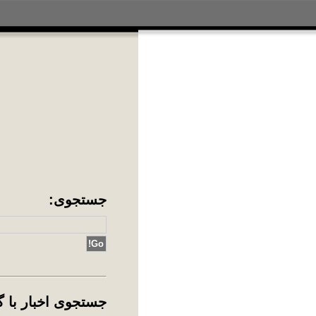
جس
جس
ing
آد
آقا