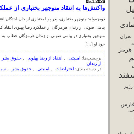
امپ
رضا پهلوی
سرکوب
نسور
سپاه
یاسی
شورش
قتل‌عام
قطع اینترنت
قطعی
قیام دی ۱۴۰۴
رنت
بی خامنه‌ای
محاصره دریایی
مذاکره با
باقر قالیباف
یکا
مسعود پزشکیان
گرانی
خُسن آقا
ترجمه و تغییرات در قالب توسط
Templates