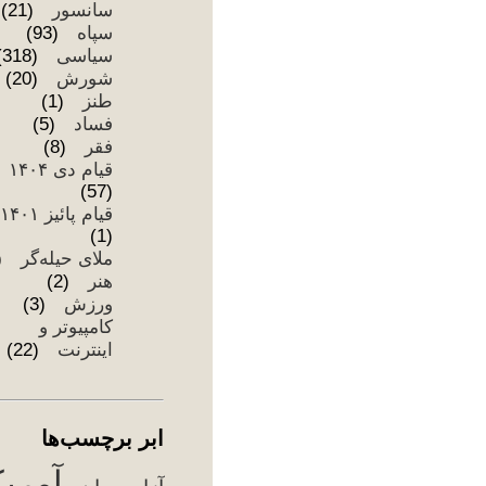
اب
آزا
اج
اع
سر
ام
هست
تظا
تور
جن
ج
۰۴
حق
خا
دان
دزد