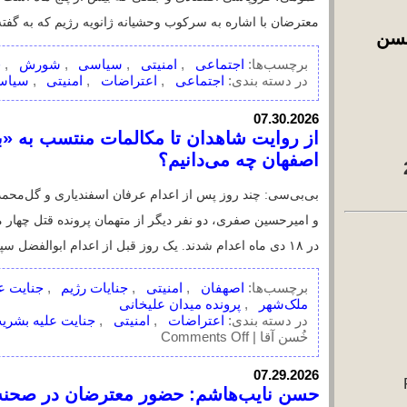
برچسب‌ها:
,
,
,
اجتماعی
اعتراضات
امن
خُسن آقا 1
در دسته بندی:
,
,
خُسن آقا 3
آشپزخونه خُسن آقا
07.30.2026
از روایت شاهدان تا مکالمات منت
اصفهان چه می‌دانیم؟
خوراک آراس‌اس 2
و امیرحسین صفری، دو نفر دیگر از متهمان پرون
بایگانی
در ۱۸ دی ماه اعدام شدند. یک روز قبل از اعدام ابوالفضل سپاهی و امیرحسین صفری، در […]
August 2026
July 2026
June 2026
اصهفان
امنیتی
جنایات رژی
May 2026
برچسب‌ها:
,
,
ملک‌شهر
پرونده میدان علیخانی
April 2026
,
اعتراضات
امنیتی
جنای
on
در دسته بندی:
,
,
March 2026
Comments Off
از
خُسن آقا |
February 2026
روایت
شاهدان
January 2026
تا
07.29.2026
حسن نایب‌هاشم: حضور معترضان د
مکالمات
اخبار سال‌های:
شد
منتسب
اخبار 2013 تا
به
2025
«بی‌سیم
رادیوفردا: سحرگاه سه‌شنبه ششم مرداد، ابوالف
(10447
پلیس»؛
خبر)
اخبار 2007 تا
از
2012
«پرونده
نفر اعدام شده‌اند. حکم اعدام این دو جوان در
(18142
میدان
خبر)
اخبار 2002 تا
علیخانی»
ابوالفضل سپاهی
اعدام‌های 
اصفهان