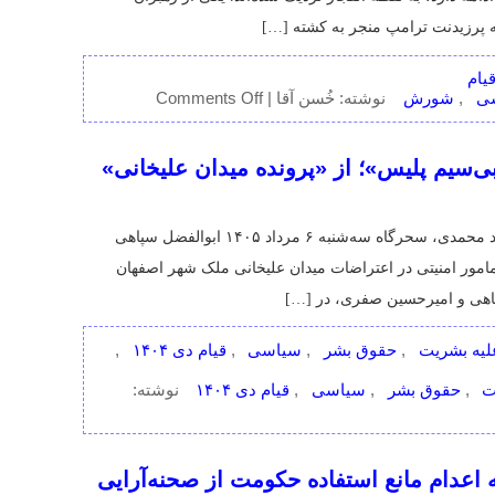
on
,
یتی
سیاسی
شورش
Comments Off
منابع:
,
,
نوشته: خُسن آقا |
انقلاب
ایران
می‌تواند
سب به «بی‌سیم پلیس»؛ از «پرونده میدان علیخانی»
«هر
لحظه»
اتفاق
بی‌بی‌سی: چند روز پس از اعدام عرفان اسفندیاری و گل‌محمد محمدی، سحرگاه سه‌شنبه ۶ مرداد ۱۴۰۵ ابوالفضل سپاهی
بیفتد،
زیرا
ده قتل چهار مامور امنیتی در اعتراضات میدان علیخانی ملک شهر اصفهان
رهبران
اعتراضات
تلاش
می‌کنند
م
جنایت علیه بشریت
حقوق بشر
سیاسی
قیام دی ۱۴۰۴
مسلح
,
,
,
,
,
شوند
ت علیه بشریت
حقوق بشر
سیاسی
قیام دی ۱۴۰۴
,
,
,
نوشته:
ر صحنه اعدام مانع استفاده حکومت از صحنه‌آرایی
ضل سپاهی بادجانی و امیرحسین صفری حسین‌آبادی در ارتباط با اعتراضات
دی‌ماه ۱۴۰۴ در اصفهان اعدام شدند. به این ترتیب از ۱۲ متهم پرونده «میدان علیخانی» در ملک‌شهر اصفهان، تاکنون چهار
 حالی انجام شد که گروهی از مردم در نزدیکی محل […]
اصفهان
امنیتی
امیرحسین صفری
حسن نایب‌هاشم
حقوق