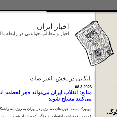
اخبار ایران
اخبار و مطالب خواندنی در ر
تجوی:
بایگانی در بخش: اعتراضات
08.3.2026
منابع: انقلاب ایران می‌تواند «هر
می‌کنند مسلح شوند
نیویورک پست: چهره‌های ضد رژیم در تهران به روز
تجوی اخبار با گوگل
عمومی، فروپاشی اقتصادی و جنگی که بیش از پنج 
Load
معترضان با اشاره به سرکوب وحشیانه ژانویه رژ
رس وبلاگ‌های خُسن
اجتماعی
امنیتی
سیاسی