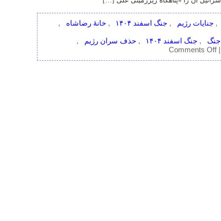
تاریخی
جنگ
جنگ اسفند ۱۴۰۴
حذف سران رژیم
on
,
,
,
,
Comments Off
تاریخچهٔ
 خُسن آقا |
«بیت‌
رهبری»؛
از
خانهٔ
رضاشاه
تا
پناهگاه
خامنه‌ای