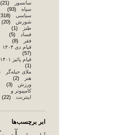
اب
آزا
اج
اع
سر
ام
هست
تظا
تور
جن
ج
۰۴
حق
خا
دان
دزد