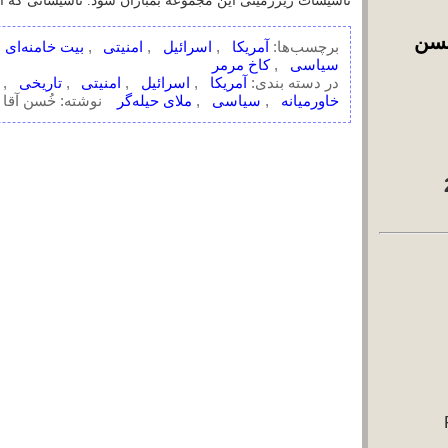
آمریکا
اسرائیل
امنیتی
در دسته بندی:
,
,
,
خُسن آقا 1
خاورمیانه
سیاسی
ملای حیله‌گر
,
,
نوشته:
خُسن آقا 3
آشپزخونه خُسن آقا
خوراک آراس‌اس 2
بایگانی
August 2026
July 2026
June 2026
May 2026
April 2026
March 2026
February 2026
January 2026
اخبار سال‌های:
اخبار 2013 تا
2025
(10447
خبر)
اخبار 2007 تا
2012
(18142
خبر)
اخبار 2002 تا