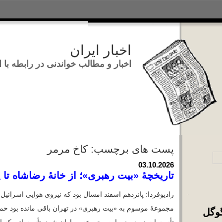
اخبار ایران
اخبار و مطالب خواندنی در ر
تجوی:
پست های برچسب: کاخ مرمر
03.10.2026
تاریخچهٔ «بیت‌ رهبری»؛ از خانهٔ رض
رادیوفردا: پانزدهم اسفند امسال بود که نیروی هوا
مجموعهٔ موسوم به «بیت رهبری» در تهران باقی م
تجوی اخبار با گوگل
تأسیسات زیرزمینی این مجموعه بمباران شود. تأ
Load
آمریکا
اسرائیل
امنیتی
بی
رس وبلاگ‌های خُسن
برچسب‌ها:
,
,
,
سیاسی
کاخ مرمر
,