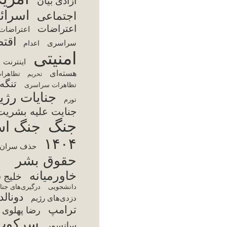
تر
سا
س
فقر
اینت
مجت
محمد
آمر