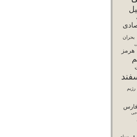
امپ
رضا پهلوی
سرکوب
نسور
سپاه
یاسی
شورش
قتل‌عام
قطع اینترنت
قطعی
قیام دی ۱۴۰۴
رنت
بی خامنه‌ای
محاصره دریایی
مذاکره با
باقر قالیباف
یکا
مسعود پزشکیان
گرانی
خُسن آقا
ترجمه و تغییرات در قالب توسط
Templates