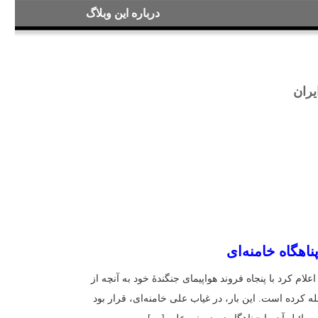
درباره این وبلاگ
ابطه با ایران
اشاه تا پناهگاه خامنه‌ای
یی اسرائیل اعلام کرد با پنجاه فروند هواپیمای جنگندهٔ خود به آنچه از
انده بود حمله کرده است. این بار، در غیاب علی خامنه‌ای، قرار بود
سیساتی که اسرائیل آن را «پناهگاه زیرزمینی علی […]
ت خامنه‌ای
جنایات رژیم
جنگ اسفند ۱۴۰۴
خانهٔ رضاشاه
,
,
,
,