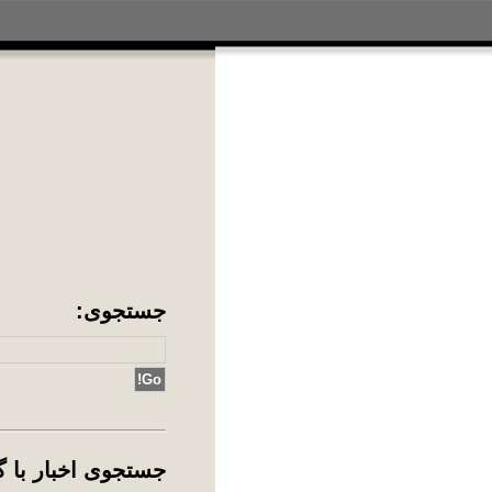
جس
جس
ing
آد
آقا