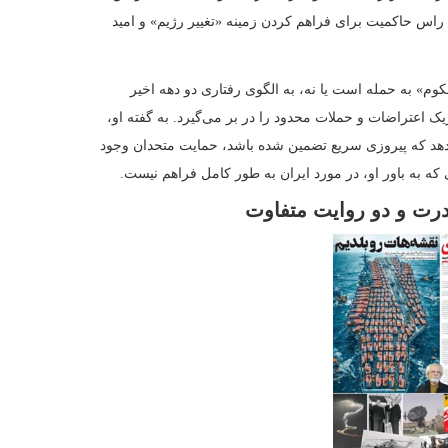
درو، تهدیدهای صریح مقام‌ها درباره پیامدهای هرگونه اقدام نظامی آمریکا
پس از آن منتشر شد که دونالد ترامپ هشدار داد «زمان در حال تمام شدن»
 و «هدف» به سمت ایران سخن گفت.
خود، هشدارهای سپاه پاسداران را در صدر اخبار قرار داد و تاکید کرد
 هر اقدام نظامی علیه ایران پیش‌تر نیز «ناموفق» بوده است.
ز توان موشکی ایران برای «غرق کردن آسان» ناوهای هواپیمابر آمریکا سخن
رزمینی موشکی را پخش کرد. در بخش دیگری از برنامه نیز یکی از مهمانان
ران را به سمت انجام یک «حمله پیش‌دستانه و غافلگیرکننده» علیه
 موضوع پوشش نسبتا کم‌رنگ‌تری داشت. بولتن‌های صبحگاهی عمدتا آن را
عی پرداختند.
 برخی مطالب به طور مشخص بر نمایش پیام‌های بازدارنده و تهدیدآمیز
تشار چند تصویر تولیدشده با هوش مصنوعی، سناریویی از «سرنوشت
‌دیده و تابوت‌هایی با پرچم آمریکا را به تصویر کشید.
یه ترامپ و ارتش آمریکا اختصاص دادند. کیهان با تیتر «ترامپ باز هم غلط
 آمریکایی» به عنوان گزینه‌های در دسترس ایران و متحدانش نوشت و
ند.