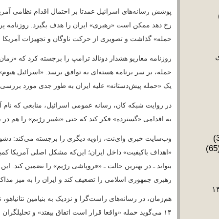
جنایات رژیم
به اقدامی «گسترده» فکر کند که حتی «تغییر رژیم
(30)
جنایت علیه
(65)
بشریت
وب‌سایت خبری وای‌نت، زاویه دیگری را برجسته م
جنگ
«اهداف باکیفیت» داخل ایران؛ این‌که مشکل اصل
(37)
جنگ اسفند ۱۴۰۴
(176)
بتواند ـ در بهترین حالت ـ «فروپاشی رژیم» را ت
حجاب
رهبری جمهوری اسلامی را تضعیف کند و ایران را 
(140)
حذف سران
(2)
رژیم
هم‌زمان، در رسانه‌های راست‌گرا و نزدیک به بنی
حقوق بشر
(14)
۱۴ می‌گوید حمله «واقعا قرار است اتفاق بیفتد
حمله مسلحانه
(77)
می‌دهد بگوید مسیر دیپلماتیک را «به پایان رسانده
حوادث
(3)
خاورمیانه
(1)
خرابکاری
اسرائیل برای آن آماده نیست. در همین چارچوب،
(97)
خلیج فارس
(1)
در غزه یاد کرده‌اند.
خیانت
(27)
دانشجویی
رسانه‌ها و مفسران روسیه؛ از «قر
(2)
درگیری جناحی
آن
(4)
درگیری مسلحانه‌
(5)
دزدی‌های رژیم
(3)
روابط بین‌المللی
(4)