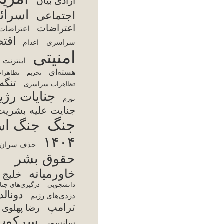
تر
سا
س
فقر
اینت
مجت
محمد
آمر