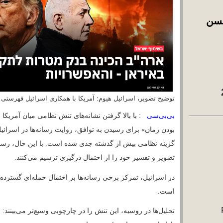
خُسن آقا 1
خُسن آقا 3
آشپزخونه خُسن آقا
خوراک آراس‌اس 2
توضیح تصویر، اسرائیل هیوم: آمریکا با همکاری ا
بی‌بی‌سی
: با بالا گرفتن نشانه‌های تنش نظامی 
بودن زمان» برای رسیدن به توافق، روایت رسانه‌
بایگانی
August 2026
گزینه نظامی بیش از گذشته جدی شده است. با این
July 2026
June 2026
تصویر و تفسیر خود را از احتمال درگیری ترسیم م
May 2026
April 2026
در اسرائیل، تمرکز برخی رسانه‌ها بر احتمال حم
March 2026
است.
February 2026
January 2026
تحلیل‌ها در روسیه، این تنش را در چارچوبی وسیع‌ت
اخبار سال‌های:
بازار انرژی و موازنه قدرت جهانی.
اخبار 2013 تا
2025
در ایران نیز دو تصویر هم‌زمان دیده می‌شود؛ از
(10447
سوی دیگر، در بخش‌هایی از رسانه‌های داخلی و می
خبر)
اخبار 2007 تا
2012
دیپلماسی به چشم می‌خورد.
(18142
خبر)
اخبار 2002 تا
رسانه‌های اسرائیل؛ گمانه‌زنی د