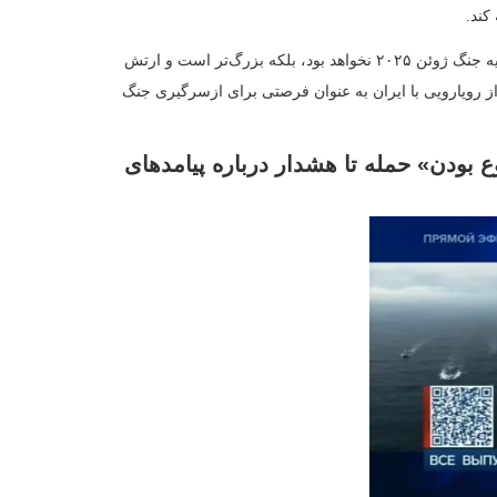
ی، گفت حمله نظامی آمریکا به ایران قریب‌الوقوع است
ای مذاکرات احتمالی سه‌جانبه روسیه، اوکراین و آمریکا بوده، اما هشدار
وی منطقه نیز پوشش قابل توجهی داشت.
وسیه، مجری با اشاره به تشدید تنش‌ها گفت «ابرها در حال جمع شدن بر
رنامه با یادآوری موضع تهران تاکید کرد که به گفته مقام‌های ایرانی، چیزی
 نظامی علیه ایران به منزله آغاز جنگ تلقی خواهد شد.
ظامی، با قطعیت گفت ترامپ «تصمیم به حمله» گرفته و با اشاره به تجمع
ه «اجتناب‌ناپذیر» است. او حمله احتمالی را نه در قالب جنگی طولانی،
صیف کرد، با این استدلال که آرایش نیروها برای عملیات طولانی مناسب
ه» دوام می‌آورد.
می و نابودی راس رهبری سیاسی است تا راه برای گروهی که به گفته او
فزود اگر این هدف محقق نشود، هدف حداقلی وارد کردن ضربات نمایشی و