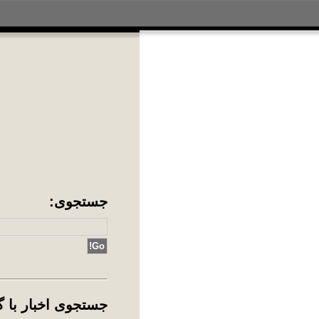
جس
جس
ing
آد
آقا