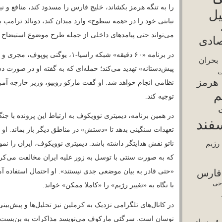
احتمال را مطرح می‌کند که این بار هدف اصلی، 
امپ
رضا پهلوی
بستن به بازگشت اعتراضات خیابانی باشد.
سرکوب
نسور
سپاه
یاسی
در مقابل، یوری بارانچیک با طرح این پرسش که آ
شورش
آمریکا اشاره می‌کند؛ الگویی که از تحریم و فشار
قتل‌عام
قطع اینترنت
قطعی
قیام دی ۱۴۰۴
واشنگتن معمولا تنها زمانی به جنگ مستقیم و گ
رنت
بی خامنه‌ای
محاصره دریایی
داشته باشد و چشم‌انداز پس از درگیری روشن با
مذاکره با
باقر قالیباف
رسانه‌های ایران؛ هشدارهای تند،
یکا
مسعود پزشکیان
گرانی
توضیح تصویر، روزنامه‌های تندرو و رسانه‌های نزد