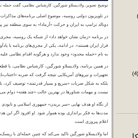
اعلام پیروزی است.
اما ولادیسلاو شورگین تاکید می‌کند که چنین حمل
ر برچسب‌ها
را به تنگه هرمز بکشاند، خلیج فارس را مسدود ک
آمریکا
نیابتی خود را در «همه سطوح» وارد میدان کند، د
دی بیان
می‌تواند حتی پیامدهای داخلی از جمله طرح موضو
اسرائیل
تماعی
تراضات
در برنامه «۶۰ دق
اعتراضات
اقتصادی
پیش‌دستانه» تهدید می‌کند؛ حمله‌ای که به گفته ا
اسری
اعدام
نیتی
نظامی انجام خواهد شد. او گفت مارکو روبیو، وز
بحران
اینترنت
توجیه کند.
ه‌ای
تظاهرات
تحریم
تنگه هرمز
هرات سراسری
در همین برنامه، دیمیتری نوویکوف به ارتباط این
جنایات رژیم
م
تعهدات سنگینی بدهد تا «دستش» در مناطق دیگر باز
ایت علیه بشریت
ناتو نقش هدایتگر داشته باشد. دیمیتری نوویکوف،
نگ
جنگ اسفند
که به صورت سنتی با توسل به زور علیه ایران مخا
۱۴
«حتی قادر به بیان موضعی جدی نیستند». او احتم
حذف سران رژیم
وق بشر
با نگاه به «تغییر رژیم» را «کاملا ممکن» خواند.
ورمیانه
خلیج فارس
در کانال‌های تلگرامی نزدیک به کرملین نیز تحلیل
شجویی
درگیری‌های جناحی
نوسان است. سرگئی مارکوف می‌نویسد مذاکرات به
دونالد
ی‌های رژیم