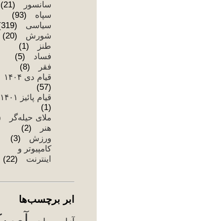
اب
آزا
اج
اع
سر
ام
هست
تظا
تور
جن
ج
۰۴
حق
خا
دان
دزد