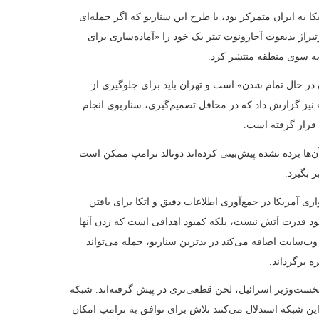
» را هم در بر بگیرد.
ی‌کند: دشواری آمریکا در جمع‌آوری اطلاعات دقیق و اتکا برای یافتن
ی آمریکا کمبود قدرت آتش نیست، بلکه کمبود اهدافی است که زدن آنها
ضمین کند. این وب‌سایت اضافه می‌کند در بدترین سناریو، حمله می‌تواند
به میز مذاکره برگرداند.
امین نتانیاهو، نخست‌وزیر اسرائیل، لحن قطعی‌تری در پیش گرفته‌اند. شبکه
» و تحلیلگران این شبکه استدلال می‌کنند تلاش برای توافق به ترامپ امکان
» و بعد حمله کند.
در همین شبکه، یک ژنرال سابق گفت که درگیری احتمالی شبیه جنگ ژوئن ۲۰۲۵ نخواهد بود، بلکه بزرگ‌تر است و ارتش
 برخی حتی از رویارویی با ایران به عنوان فرصتی برای ازسرگیری جنگ
یب‌الوقوع بودن» حمله تا هشدار درباره پیامدهای