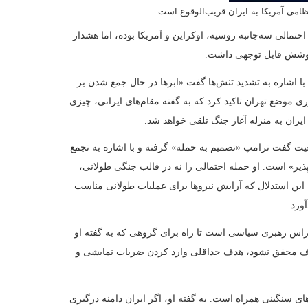
ه‌ای با ریسک‌های سنگینی همراه است. به گفته او، اگر ایران دامنه درگیری
ند، منافع و نیروهای آمریکایی را در نقاط مختلف هدف قرار دهد و نیروهای
ونالد ترامپ با بحرانی جدی روبه‌رو خواهد شد؛ بحرانی که به گفته او
ع استیضاح را به دنبال داشته باشد.
یقه» شبکه راسیا-۱، یوگنی پوپوف، مجری و نماینده دومای روسیه، گفت واشنگتن ایران را به «حمله
و در صورت دستیابی آمریکا به اطلاعاتی درباره آمادگی ایران برای اقدام
یر خارجه آمریکا، می‌کوشد این رویکرد تهاجمی را در قالب «دفاع از خود»
 پرونده با جنگ اوکراین پرداخت و این‌که آمریکا نمی‌خواهد در این کشور
 بماند. او گفت اروپا باید بار حفاظت از اوکراین را بردارد و آمریکا در
 ایران را نمونه‌ای روشن از همین رویکرد توصیف کرد و گفت اروپایی‌ها
لفت می‌کردند، اکنون به دلیل کمبود منابع و درگیری در بحران‌های دیگر،
ال استفاده آمریکا از این وضعیت را مطرح کرد، تا حدی که گزینه نظامی
‌ها و پیش‌بینی‌ها درباره اقدام نظامی آمریکا میان «قطعیت» و «تردید» در
 بن‌بست رسیده، زیرا به گفته او آمریکا «زیاده‌خواهی» می‌کند و این