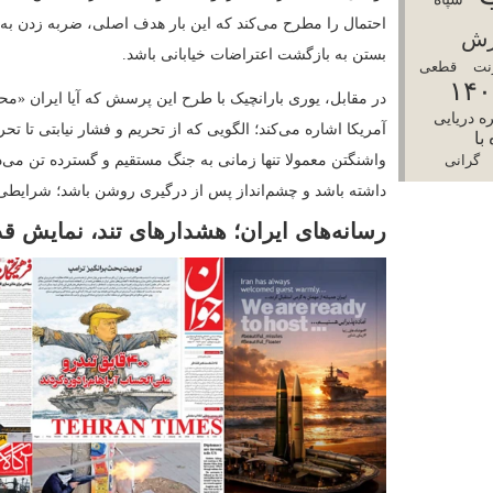
در ایران، به ویژه در رسانه‌های محافظه‌کار و تن
بازتاب گسترده‌ای یافت. این گزارش‌ها یک روز 
است و از حرکت سریع یک «آرمادا» با «قدرت»
شبکه انگلیسی‌زبان پرس‌تی‌وی در بولتن صبحگاهی 
تهران برای «همه سناریوهای دشمن» آماده است و
این شبکه هم‌زمان به مهمانانی تریبون داد که ا
گفتند و در همین چارچوب، تصاویر پایگاه‌های زی
مدعی شد وضعیت «فوق‌العاده» منطقه می‌تواند ای
آمریکا و متحدانش سوق دهد.
اما در رسانه‌های داخلی مانند صداوسیما، همین
نادیده گرفتند و بیشتر به مسائل اقتصادی و اجتما
در رسانه‌ها و کانال‌های آنلاین همسو با حکومت،
تمرکز داشتند، از جمله خبرگزاری مهر که با ان
متجاوز» را ترسیم کرد و در آن، ناوهای جنگی آسیب
روزنامه‌های تندرو هم تیترهای یک را به هشدار عل
زیادی کرد» از «بستن تنگه هرمز» و «نابودی ناو
اولتیماتوم ترامپ را «دیپلماسی با لوله تفنگ» خوا