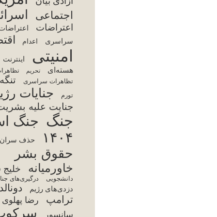
تر
سا
س
فقر
اینت
مجت
محمد
آمر