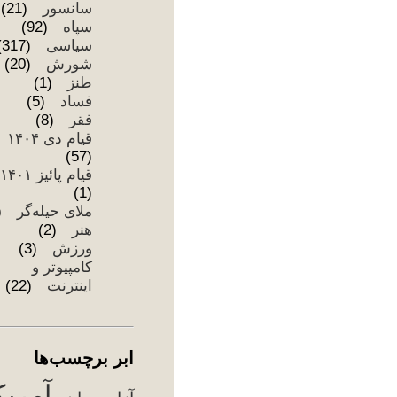
اب
آزا
اج
اع
سر
ام
هست
تظا
تور
جن
ج
۰۴
حق
خا
دان
دزد