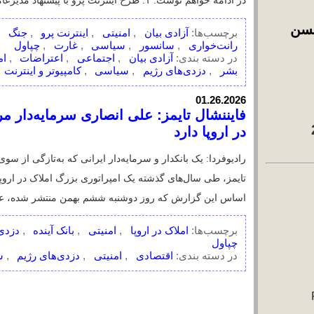
آزادی بیان
اجتماعی
اع
در دسته بندی:
,
,
خُسن آقا 1
بشر
دزدی‌های رژیم
سیاسی
کامپیوت
,
,
,
خُسن آقا 3
آشپزخونه خُسن آقا
01.26.2026
فایننشال تایمز: علی انصاری سرمای
خوراک آراس‌اس 2
در اروپا دارد
رادیوفردا: یک بانکدار و سرمایه‌دار ایرانی که به‌
بایگانی
August 2026
اساس این گزارش که روز دوشنبه ششم بهمن منتشر
July 2026
June 2026
املاک در اروپا
امنیتی
بانک 
May 2026
برچسب‌ها:
,
,
چپاول
April 2026
اقتصادی
امنیتی
دزدی‌ه
March 2026
در دسته بندی:
,
,
February 2026
January 2026
اخبار سال‌های:
اخبار 2013 تا
2025
(10447
خبر)
اخبار 2007 تا
2012
(18142
خبر)
اخبار 2002 تا