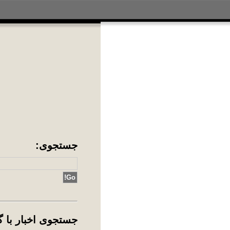
جس
جس
ing
آد
آقا