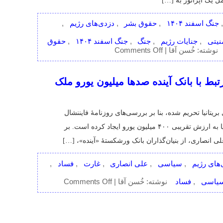
تراضات
امنیتی
جنایات رژیم
جنگ
جنگ اسفند ۱۴۰۴
حقوق
on
,
,
,
,
,
ر و اینترنت
Comments Off
حامیِ
نوشته: خُسن آقا |
اصلیِ
«اینترنت
پرو»
ه‌دار مرتبط با بانک آینده صدها میلیون یورو ملک
کیست؟!
تازگی از سوی بریتانیا تحریم شده، بنا بر بررسی‌های روزنامهٔ فایننشال
تایمز، طی سال‌های گذشته یک امپراتوری بزرگ املاک در اروپا به ارزش تقریبی ۴۰۰ میلیون یورو ایجاد کرده است. بر
 شده، علی انصاری، از بنیان‌گذاران بانک ورشکستهٔ «آینده»، […]
آینده
دزدی‌های رژیم
سیاسی
علی انصاری
غارت
فساد
,
,
,
,
,
,
on
ای رژیم
سیاسی
فساد
Comments Off
فایننشال
,
,
نوشته: خُسن آقا |
تایمز:
علی
انصاری
سرمایه‌دار
مرتبط
با
بانک
آینده
صدها
میلیون
یورو
ملک
در