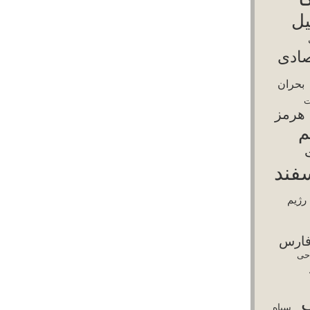
امپ
رضا پهلوی
سرکوب
نسور
سپاه
یاسی
شورش
قتل‌عام
قطع اینترنت
قطعی
قیام دی ۱۴۰۴
رنت
بی خامنه‌ای
محاصره دریایی
مذاکره با
باقر قالیباف
یکا
مسعود پزشکیان
گرانی
خُسن آقا
ترجمه و تغییرات در قالب توسط
Templates