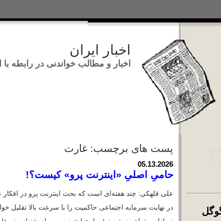
اخبار ایران
اخبار و مطالب خواندنی در ر
تجوی:
پست های برچسب: غارت
05.13.2026
حامیِ اصلیِ «اینترنت پرو» کیست
علی قلهکی: چند هفته‌ای‌ است که بحث اینترنت
در نهایت سرمایه اجتماعی حاکمیت را با سرعت بال
تجوی اخبار با گوگل
در ادامه خواهم نوشت: ۱. طرح اینترنت پرو با پیشنهاد مدیرعامل یک اپراتور به […]
Load
آزادی بیان
امنیتی
اینترنت 
رس وبلاگ‌های خُسن
برچسب‌ها:
,
,
رانت‌خواری
سانسور
سیاسی
غارت
,
,
,