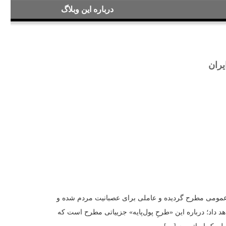
درباره این وبلاگ
ابطه با ایران
؟!
 پرو در افکار عمومی مطرح گردیده و عاملی برای عصبانیت مردم شده و
ا تقلیل خواهد داد؛ درباره این «طرحِ پول‌پایه» جزییاتی مطرح است که
پرو
جنگ
جنگ اسفند ۱۴۰۴
حقوق بشر
دزدی‌های رژیم
,
,
,
,
,
چپاول
,